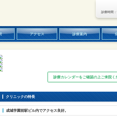
診療時間：9
間
アクセス
診療案内
診療カレンダーをご確認の上ご来院く
クリニックの特長
成城学園前駅ビル内でアクセス良好。