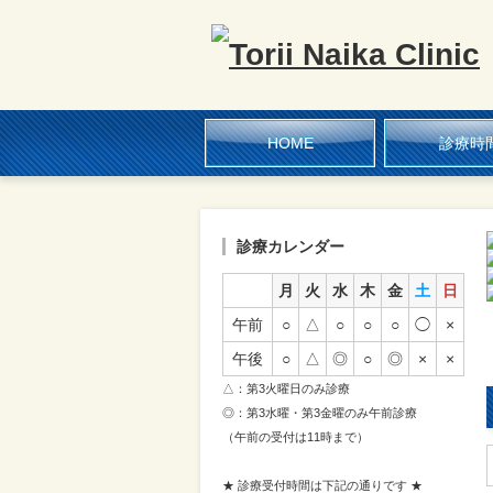
HOME
診療時
診療カレンダー
月
火
水
木
金
土
日
午前
○
△
○
○
○
◯
×
午後
○
△
◎
○
◎
×
×
△：第3火曜日のみ診療
◎：第3水曜・第3金曜のみ午前診療
（午前の受付は11時まで）
★ 診療受付時間は下記の通りです ★