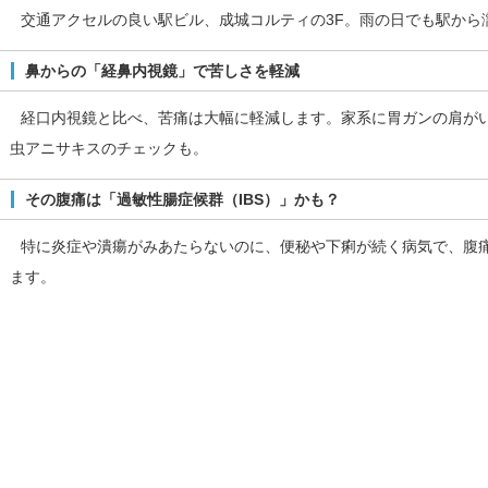
交通アクセルの良い駅ビル、成城コルティの3F。雨の日でも駅から
鼻からの「経鼻内視鏡」で苦しさを軽減
経口内視鏡と比べ、苦痛は大幅に軽減します。家系に胃ガンの肩が
虫アニサキスのチェックも。
その腹痛は「過敏性腸症候群（IBS）」かも？
特に炎症や潰瘍がみあたらないのに、便秘や下痢が続く病気で、腹
ます。